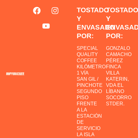
F
Y
I
TOSTADO
TOSTAD
a
o
n
Y
Y
c
u
s
ENVASADO
ENVASA
e
t
t
POR:
POR:
b
u
a
o
b
g
SPECIAL
GONZALO
o
e
r
QUALITY
CAMACHO
k
a
COFFEE
PÉREZ
m
KILÓMETRO
FINCA
1 VÍA
VILLA
SAN GIL /
KATERIN,
PINCHOTE
VDA EL
SEGUNDO
LÍBANO
PISO
SOCORRO
FRENTE
STDER.
A LA
ESTACIÓN
DE
SERVICIO
LA ISLA