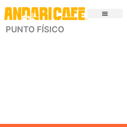
Ir
contenido
al
contenido
PUNTO FÍSICO