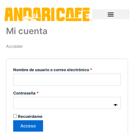
Ir
contenido
Obligatorio
Obligatorio
al
contenido
Mi cuenta
Acceder
Nombre de usuario o correo electrónico
*
Contraseña
*
Recuérdame
Acceso